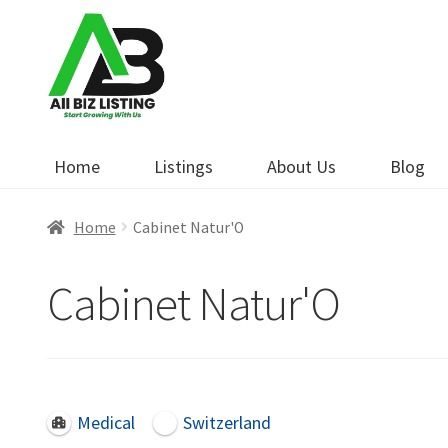
Skip
Skip
to
to
navigation
content
Home
Listings
About Us
Blog
Home
Cabinet Natur'O
Cabinet Natur'O
Medical
Switzerland