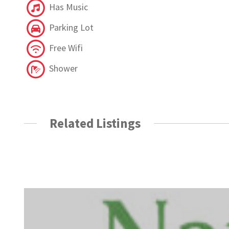
Has Music
Parking Lot
Free Wifi
Shower
Related Listings