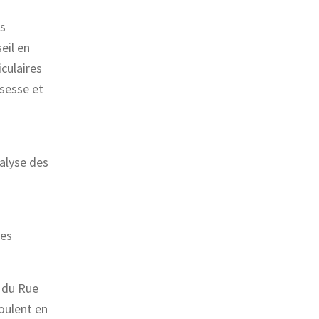
es
eil en
iculaires
sesse et
nalyse des
les
e du Rue
roulent en