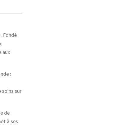
s. Fondé
ne
e aux
onde :
 soins sur
re de
et à ses