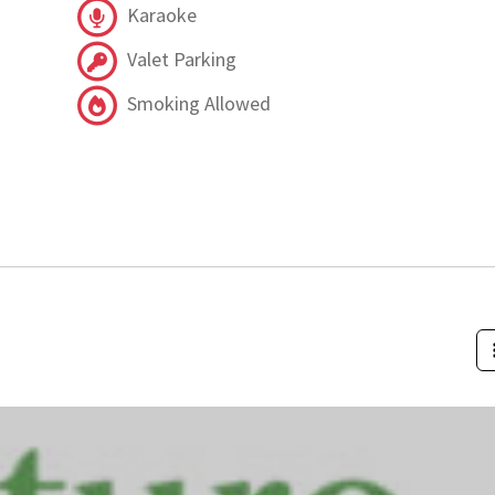
Karaoke
Valet Parking
Smoking Allowed