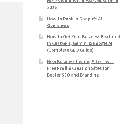
Here’s What Businesses Must Do in
2026
How to Rank in Google’s AI
Overviews
How to Get Your Business Featured
in ChatGPT, Gemini & Google AI
(Complete GEO Guide)
New Business Listing Sites List –
Free Profile Creation Sites for
Better SEO and Branding