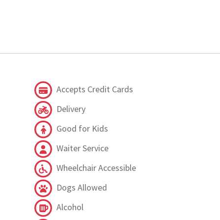
Accepts Credit Cards
Delivery
Good for Kids
Waiter Service
Wheelchair Accessible
Dogs Allowed
Alcohol