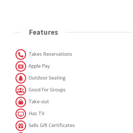
Features
Takes Reservations
Apple Pay
Outdoor Seating
Good for Groups
Take-out
Has TV
Sells Gift Certificates