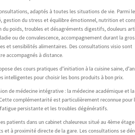
sultations, adaptés à toutes les situations de vie. Parmi l
estion du stress et équilibre émotionnel, nutrition et cons
on du poids, troubles et désagréments digestifs, douleurs art
aladie ou de convalescence, accompagnement durant la gros
ies et sensibilités alimentaires. Des consultations visio sont
être accompagnés à distance.
opose des cours pratiques d’initiation à la cuisine saine, d’a
 intelligentes pour choisir les bons produits à bon prix.
sion de médecine intégrative : la médecine académique et la
 Cette complémentarité est particulièrement reconnue pour 
fatigue persistante et les troubles dégénératifs.
 ses patients dans un cabinet chaleureux situé au 4ème étag
cs et à proximité directe de la gare. Les consultations se dé