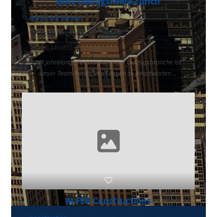
Blitz Umzugsfirma Zürich
Home and Garden
Schützengasse 4, Zürich, 8001
+41445051105
Mit jahrelanger Erfahrung in der Umzugsbranche ist
unser Team bereit, Ihre Fragen zu beantworten ...
ALFER Constructions