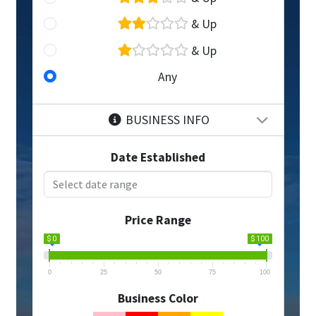
& Up
& Up
Any
BUSINESS INFO
Date Established
Price Range
$ 0
$ 100
0
25
50
75
100
Business Color