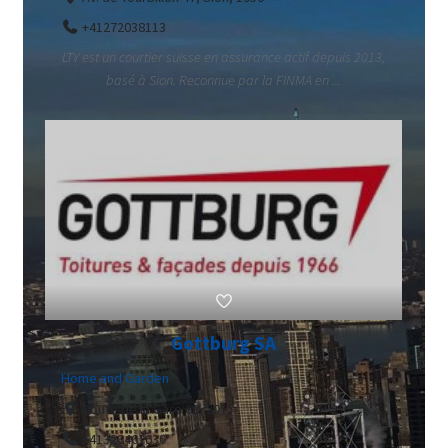
+41272038113
LTY est un courtier suisse en assurance actif depuis 2013,
basé à Sion. Reconnue par la FINMA en ...
Gottburg SA
Home and Garden
Route de la Gare 68, 2017
+41328461630