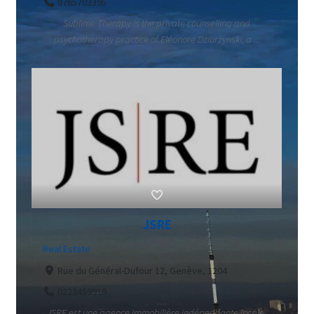
0765703395
Sublime Therapy is the private counselling and
psychotherapy practice of Eléonore Dziurzynski, a ...
JSRE
Real Estate
Rue du Général-Dufour 12, Genève, 1204
0223459919
JSRE est une agence immobilière indépendante locale,