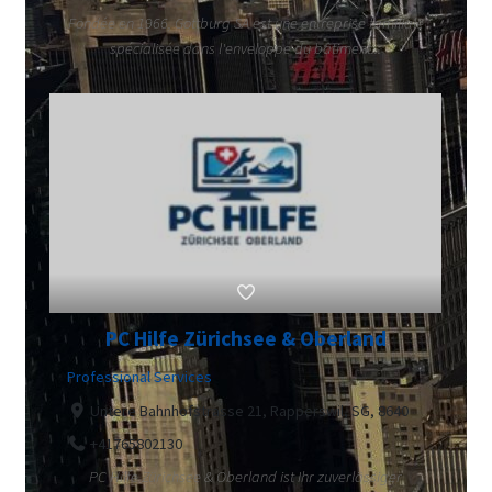
Fondée en 1966, Gottburg SA est une entreprise familiale
spécialisée dans l'enveloppe du bâtiment...
PC Hilfe Zürichsee & Oberland
Professional Services
Untere Bahnhofstrasse 21, Rapperswil, SG, 8640
+41765802130
PC Hilfe Zürichsee & Oberland ist Ihr zuverlässiger