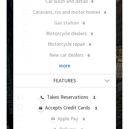
Car wash and detail
0
Caravans, rvs and motor homes
0
Gas station
0
Motorcycle dealers
0
Motorcycle repair
0
New car dealers
0
more
FEATURES
Takes Reservations
1
Accepts Credit Cards
1
Apple Pay
0