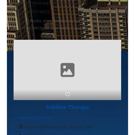
Rue Mauborget 6, Lausanne, 1003
+41797746371
Charles Jenny Architecture Sàrl est un bureau
d'architecture Suisse établi à Lausanne, actif dans...
Sublime Therapy
Personal Services
Avenue de Frontenex 6, Geneva, 1207