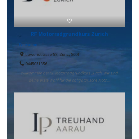
RF Motorradgrundkurs Zürich
Education
Löwenstrasse 58, Züric, 8001
0445051356
Willkommen bei RF Motorradgrundkurs Zürich. Wir sind
deine erste Wahl für die obligatorische Moto...