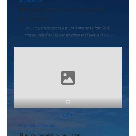
Construction
Chemin de Champs-Prévost 14, Vernier, 1214
+41227851212
ALFER Constructions est une entreprise familiale
spécialisée dans la construction métallique à Ge...
LTY
Professional Services
Av. de Tourbillon 47, Sion, 1950