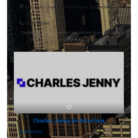
Rue Juste-Olivier 1, CH-1260 Nyon, Switzerland,
1260
41215583684
Founded in 2014, L’essencce is a leading Ayurveda and
holistic therapy center in Nyon, Switzerlan...
Charles Jenny Architecture
Construction