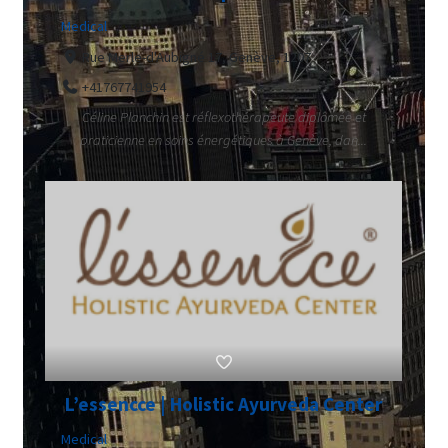
Medical
Rue Merle-d'Aubigné 17, Genève, 1207
+41767741954
Céline Planchin est réflexothérapeute diplômée et
praticienne en soins énergétiques à Genève, dan...
L’essencce | Holistic Ayurveda Center
Medical