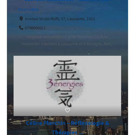
Real Estate
Avenue Victor-Ruffy 37, Lausanne, 1012
0798606811
L'agence immobilière à taille humaine Cas'Âme
Immobilier intervient à Lausanne et à Bussigny, Ren...
Céline Planchin – Réflexologie &
Thérapies ...